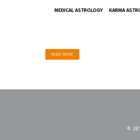
MEDICAL ASTROLOGY
KARMA ASTR
10 Apr
Hallo Welt!
Posted at 12:20h
in
Allgemein
by
zwexSun
Willkommen bei WordPress. Dies ist dein ers
READ MORE
© 20