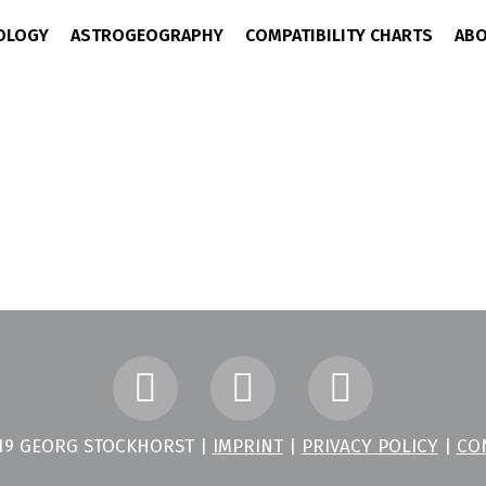
OLOGY
ASTROGEOGRAPHY
COMPATIBILITY CHARTS
ABO
1 Comment
0
Likes
ter Beitrag. Bearbeite oder lösche ihn und beginne mit dem Schrei
19 GEORG STOCKHORST |
IMPRINT
|
PRIVACY POLICY
|
CO